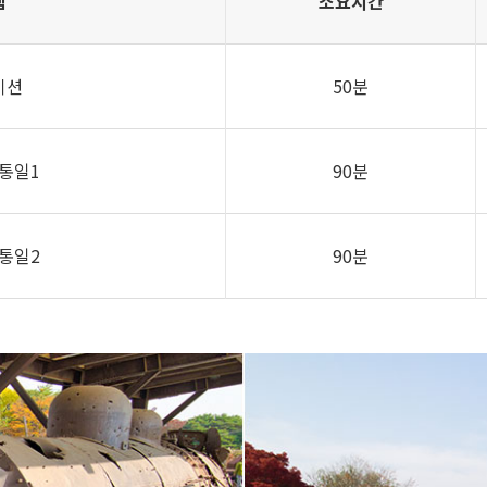
램
소요시간
이션
50분
 통일1
90분
 통일2
90분