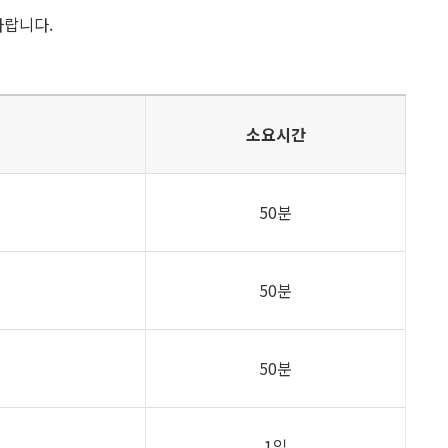
바랍니다.
소요시간
50분
50분
50분
1일